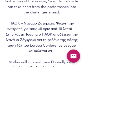
first victory of the season, Sean Dyche's side 
can take heart from the performance into 
the challenges ahead. 

ΠΑΟΚ – Ντινάμο Ζάγκρεμπ: Ψάχνει την 
ανατροπή για τους «8 πριν από 18 λεπτά — 
Στην καυτή Τούμπα ο ΠΑΟΚ υποδέχεται την 
Ντινάμο Ζάγκρεμπ για τη ρεβάνς της φάσης 
των «16» του Europa Conference League 
και καλείται να ...

Motherwell survived Liam Donnelly's red 
card to hold Hibs in midweek and stay two 
points clear of the visitors in fourth place, 
but if they have any hope of finishing third, 
they must surely go one better when they 
travel t face the other half of Edinburgh.

Writing on his Instagram before his 
departure, Digne said he was 'very sad' 
about the way things panned out at 
Goodison Park.
