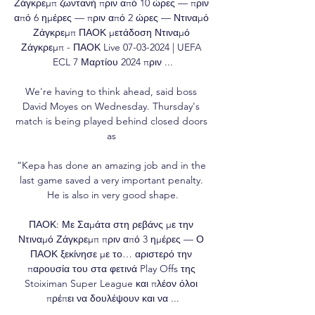
Ζάγκρεμπ ζωντανή πριν από 10 ώρες — πριν 
από 6 ημέρες — πριν από 2 ώρες — Ντιναμό 
Ζάγκρεμπ ΠΑΟΚ μετάδοση Ντιναμό 
Ζάγκρεμπ - ΠΑΟΚ Live 07-03-2024 | UEFA 
ECL 7 Μαρτίου 2024 πριν ...

We're having to think ahead, said boss 
David Moyes on Wednesday. Thursday's 
match is being played behind closed doors 
as 

“Kepa has done an amazing job and in the 
last game saved a very important penalty. 
He is also in very good shape.

ΠΑΟΚ: Με Σαμάτα στη ρεβάνς με την 
Ντιναμό Ζάγκρεμπ πριν από 3 ημέρες — Ο 
ΠΑΟΚ ξεκίνησε με το… αριστερό την 
παρουσία του στα φετινά Play Offs της 
Stoiximan Super League και πλέον όλοι 
πρέπει να δουλέψουν και να ...
