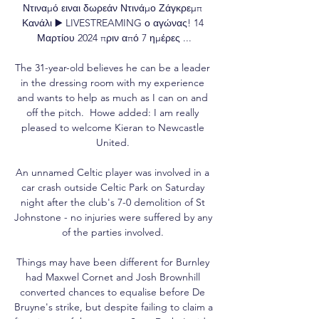
Ντιναμό ειναι δωρεάν Ντινάμο Ζάγκρεμπ 
Κανάλι ▶️ LIVESTREAMING ο αγώνας! 14 
Μαρτίου 2024 πριν από 7 ημέρες ...

The 31-year-old believes he can be a leader 
in the dressing room with my experience 
and wants to help as much as I can on and 
off the pitch.  Howe added: I am really 
pleased to welcome Kieran to Newcastle 
United. 

An unnamed Celtic player was involved in a 
car crash outside Celtic Park on Saturday 
night after the club's 7-0 demolition of St 
Johnstone - no injuries were suffered by any 
of the parties involved. 

Things may have been different for Burnley 
had Maxwel Cornet and Josh Brownhill 
converted chances to equalise before De 
Bruyne's strike, but despite failing to claim a 