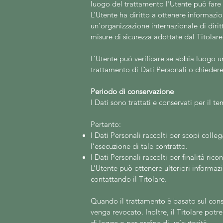
luogo del trattamento l’Utente può fare r
L’Utente ha diritto a ottenere informazio
un’organizzazione internazionale di diri
misure di sicurezza adottate dal Titolare
L’Utente può verificare se abbia luogo u
trattamento di Dati Personali o chiedere 
Periodo di conservazione
I Dati sono trattati e conservati per il te
Pertanto:
I Dati Personali raccolti per scopi colle
l’esecuzione di tale contratto.
I Dati Personali raccolti per finalità ric
L’Utente può ottenere ulteriori informazi
contattando il Titolare.
Quando il trattamento è basato sul cons
venga revocato. Inoltre, il Titolare po
di legge o per ordine di un’autorità.