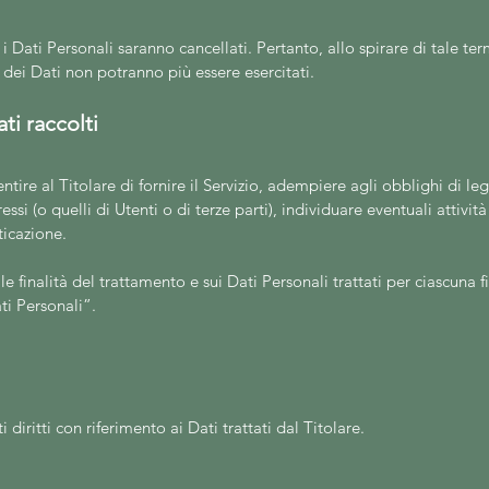
 Dati Personali saranno cancellati. Pertanto, allo spirare di tale term
tà dei Dati non potranno più essere esercitati.
ti raccolti
ntire al Titolare di fornire il Servizio, adempiere agli obblighi di le
eressi (o quelli di Utenti o di terze parti), individuare eventuali attiv
ticazione.
e finalità del trattamento e sui Dati Personali trattati per ciascuna fi
ti Personali”.
 diritti con riferimento ai Dati trattati dal Titolare.