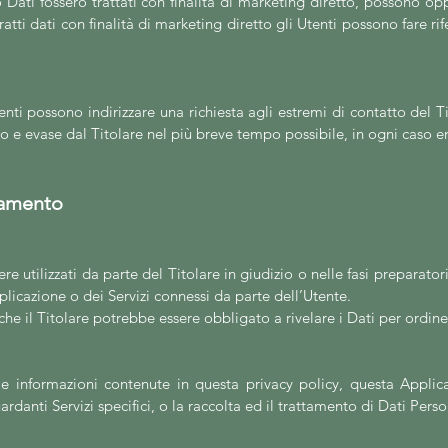
ro Dati fossero trattati con finalità di marketing diretto, possono op
ratti dati con finalità di marketing diretto gli Utenti possono fare ri
 Utenti possono indirizzare una richiesta agli estremi di contatto del
ito e evase dal Titolare nel più breve tempo possibile, in ogni caso 
ttamento
re utilizzati da parte del Titolare in giudizio o nelle fasi preparator
pplicazione o dei Servizi connessi da parte dell’Utente.
he il Titolare potrebbe essere obbligato a rivelare i Dati per ordine
lle informazioni contenute in questa privacy policy, questa Applic
rdanti Servizi specifici, o la raccolta ed il trattamento di Dati Perso