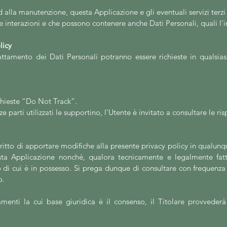
 alla manutenzione, questa Applicazione e gli eventuali servizi terzi 
 le interazioni e che possono contenere anche Dati Personali, quali l’i
licy
trattamento dei Dati Personali potranno essere richieste in quals
chieste “Do Not Track”.
rze parti utilizzati le supportino, l'Utente è invitato a consultare le ri
l diritto di apportare modifiche alla presente privacy policy in qualu
ta Applicazione nonché, qualora tecnicamente e legalmente fattib
o di cui è in possesso. Si prega dunque di consultare con frequenza
o.
tamenti la cui base giuridica è il consenso, il Titolare provvede