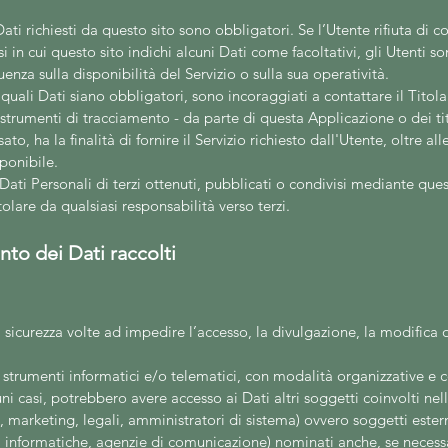
Dati richiesti da questo sito sono obbligatori. Se l’Utente rifiuta di
si in cui questo
sito indichi alcuni Dati come facoltativi, gli Utenti so
nza sulla disponibilità del Servizio o sulla sua operatività.
uali Dati siano obbligatori, sono incoraggiati a contattare il Titola
 strumenti di tracciamento - da parte di questa Applicazione o dei titol
, ha la finalità di fornire il Servizio richiesto dall'Utente, oltre alle
ponibile.
Dati Personali di terzi ottenuti, pubblicati o condivisi mediante que
tolare da qualsiasi responsabilità verso terzi.
to dei Dati raccolti
 sicurezza volte ad impedire l’accesso, la divulgazione, la modifica o
 strumenti informatici e/o telematici, con modalità organizzative e c
lcuni casi, potrebbero avere accesso ai Dati altri soggetti coinvolti ne
arketing, legali, amministratori di sistema) ovvero soggetti esterni (
età informatiche, agenzie di comunicazione) nominati anche, se neces