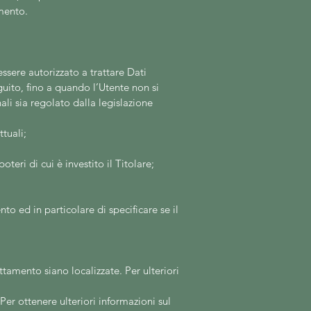
amento.
essere autorizzato a trattare Dati
guito, fino a quando l’Utente non si
li sia regolato dalla legislazione
tuali;
teri di cui è investito il Titolare;
o ed in particolare di specificare se il
attamento siano localizzate. Per ulteriori
 Per ottenere ulteriori informazioni sul