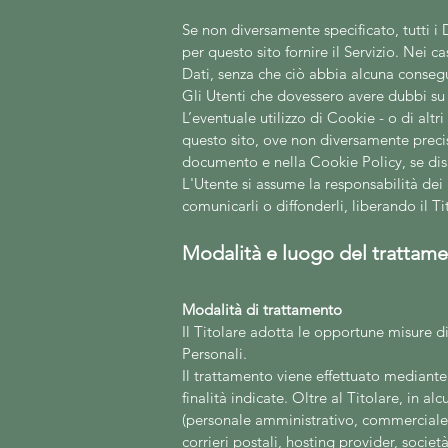
Se non diversamente specificato, tutti i 
per questo sito fornire il Servizio. Nei ca
Dati, senza che ciò abbia alcuna consegue
Gli Utenti che dovessero avere dubbi su q
L’eventuale utilizzo di Cookie - o di altri
questo
sito, ove non diversamente precisato
documento e nella Cookie Policy, se dis
L'Utente si assume la responsabilità dei 
comunicarli o diffonderli, liberando il Ti
Modalità e luogo del trattamen
Modalità di trattamento
Il Titolare adotta le opportune misure di
Personali.
Il trattamento viene effettuato mediante
finalità indicate. Oltre al Titolare, in a
(personale amministrativo, commerciale, m
corrieri postali, hosting provider, soci