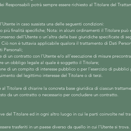
dei Responsabili potrà sempre essere richiesto al Titolare del Tratt
all’Utente in caso sussista una delle seguenti condizioni:
o più finalità specifiche; Nota: in alcuni ordinamenti il Titolare può 
onsenso dell’Utente o un’altra delle basi giuridiche specificate di se
Ciò non è tuttavia applicabile qualora il trattamento di Dati Persona
i Personali;
e di un contratto con l’Utente e/o all'esecuzione di misure precontrat
e un obbligo legale al quale è soggetto il Titolare;
ne di un compito di interesse pubblico o per l'esercizio di pubblici po
uimento del legittimo interesse del Titolare o di terzi.
 Titolare di chiarire la concreta base giuridica di ciascun trattament
isto da un contratto o necessario per concludere un contratto.
ive del Titolare ed in ogni altro luogo in cui le parti coinvolte nel tr
sere trasferiti in un paese diverso da quello in cui l’Utente si trova.