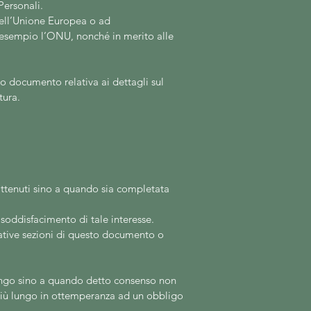
Personali.
 dell’Unione Europea o ad
d esempio l’ONU, nonché in merito alle
o documento relativa ai dettagli sul
tura.
trattenuti sino a quando sia completata
l soddisfacimento di tale interesse.
elative sezioni di questo documento o
 lungo sino a quando detto consenso non
 più lungo in ottemperanza ad un obbligo