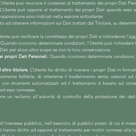
’Utente può revocare il consenso al trattamento dei propri Dati Pe
L’Utente può opporsi al trattamento dei propri Dati quando esso av
i opposizione sono indicati nella sezione sottostante.
to ad ottenere informazioni sui Dati trattati dal Titolare, su determi
tente può verificare la correttezza dei propri Dati e richiederne l’a
Quando ricorrono determinate condizioni, l’Utente può richiedere l
 i Dati per alcun altro scopo se non la loro conservazione.
i propri Dati Personali.
Quando ricorrono determinate condizioni, l
 altro titolare.
L’Utente ha diritto di ricevere i propri Dati in forma
amente fattibile, di ottenerne il trasferimento senza ostacoli ad 
i con strumenti automatizzati ed il trattamento è basato sul conse
i ad esso connesse.
e un reclamo all’autorità di controllo della protezione dei dat
l’interesse pubblico, nell’esercizio di pubblici poteri di cui è inve
nti hanno diritto ad opporsi al trattamento per motivi connessi alla lo