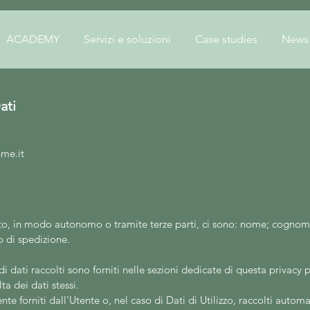
ACADEMY
Servizi e soluzioni
Case studies
News
ati
nme.it
to, in modo autonomo o tramite terze parti, ci sono: nome; cognom
zo di spedizione.
i dati raccolti sono forniti nelle sezioni dedicate di questa privacy p
ta dei dati stessi.
te forniti dall'Utente o, nel caso di Dati di Utilizzo, raccolti auto