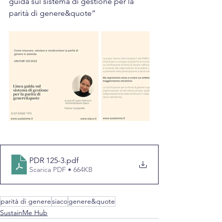
guida sul sistema di gestione per la 
parità di genere&quote”
PDR 125-3
.pdf
Scarica PDF • 664KB
parità di genere
siaco
genere&quote
SustainMe Hub