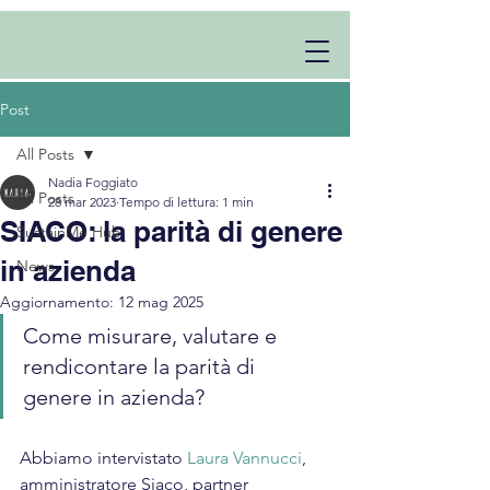
Post
All Posts
Nadia Foggiato
All Posts
28 mar 2023
Tempo di lettura: 1 min
SIACO: la parità di genere
SustainMe Hub
in azienda
News
Aggiornamento:
12 mag 2025
Come misurare, valutare e 
rendicontare la parità di 
genere in azienda?
Abbiamo intervistato 
Laura Vannucci
, 
amministratore Siaco, partner 